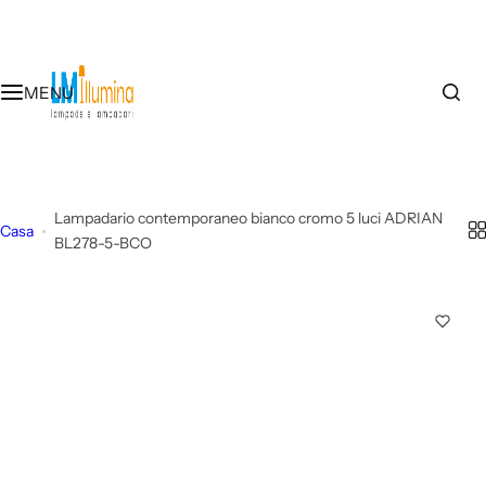
V
a
i
MENU
a
l
c
o
n
Lampadario contemporaneo bianco cromo 5 luci ADRIAN
t
Casa
BL278-5-BCO
e
n
u
t
o