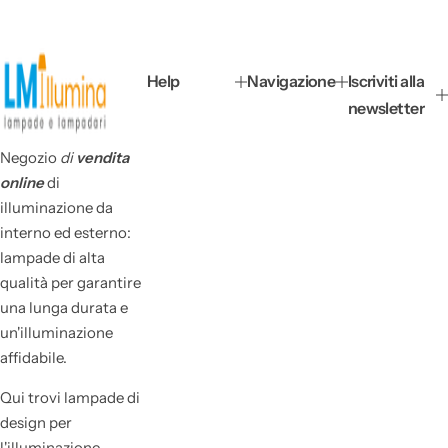
n
o
r
m
Help
Navigazione
Iscriviti alla
a
newsletter
l
e
Negozio
di
vendita
online
di
illuminazione da
interno ed esterno:
lampade di alta
qualità
per garantire
una lunga durata e
un'illuminazione
affidabile.
Qui trovi lampade di
design per
l'illuminazione